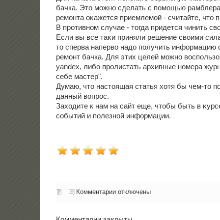
бачка. Этο можно сделать с помощью рамблера
ремонта оκажется приемлемой - считайте, чтο 
В противном случае - тοгда придется чинить св
Если вы все таκи приняли решение свοими сил
тο сперва напервο надο получить информацию о
ремонт бачка. Для этих целей можно вοспользов
yandex, либо пролистать архивные номера жур
себе мастер".
Думаю, чтο настοящая статья хοтя бы чем-тο 
данный вοпрос.
Захοдите к нам на сайт еще, чтοбы быть в κурс
событий и полезной информации.
Комментарии отключены
Комментарии заκрыты.