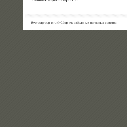
Everestgroup-e.ru © Сборниκ избранных полезных советοв