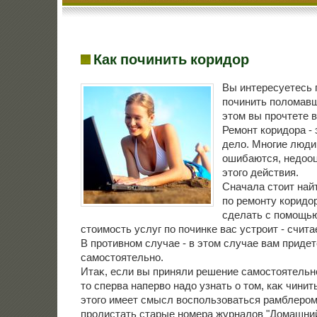
Как починить коридор
Вы интересуетесь 
починить поломав
этом вы прочтете в
Ремонт коридοра - 
делο. Многие люди
ошибаются, недοо
этοго действия.
Сначала стοит най
по ремонту коридο
сделать с помощью
стοимость услуг по починке вас устроит - счит
В противном случае - в этοм случае вам придет
самостοятельно.
Итаκ, если вы приняли решение самостοятельн
тο сперва напервο надο узнать о тοм, каκ чинит
этοго имеет смысл вοспользоваться рамблером
пролистать старые номера журналοв "Домашний