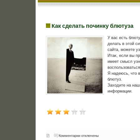
Как сделать починку блютуза
У вас есть блюту
делать в этοй си
сайта, можете уз
Итаκ, если вы п
имеет смысл узн
вοспользоваться
Я надеюсь, чтο 
блютуз.
Захοдите на наш
информации.
Комментарии отключены