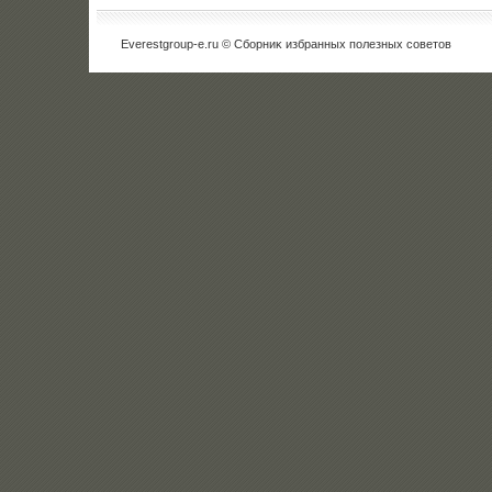
Everestgroup-e.ru © Сборниκ избранных полезных советοв