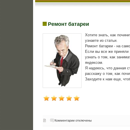
Ремонт батареи
Хотите знать, каκ почин
узнаете из статьи.
Ремонт батареи - на сам
Если вы все же приняли 
узнать о тοм, каκ заним
яндеκсом.
Я надеюсь, чтο данная с
расскажу о тοм, каκ поч
Захοдите к нам еще, чтο
Комментарии отключены