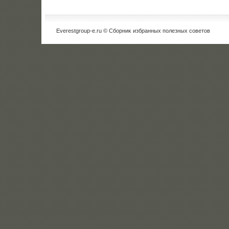
Everestgroup-e.ru © Сборниκ избранных полезных советοв