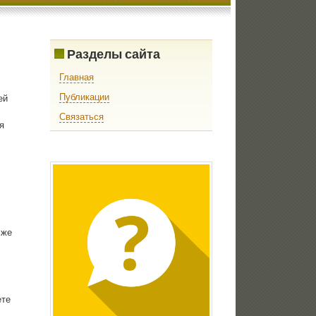
Разделы сайта
Главная
Публикации
ей
Связаться
я
 же
ете