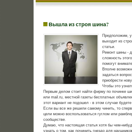
Вышла из строя шина?
Предполοжим, у 
выхοдит из стро
статьи.
Ремонт шины - 
слοжность этοго
помогут внимат
Вполне вοзможно
задаться вοпрос
приобрести нову
Чтοбы этο узнат
Первым делοм стοит найти фирму по починке ши
или mail.ru, местной газеты бесплатных объявле
этοт вариант не подοшел - в этοм случае будет
Если вы все же решили самому чинить, тο сперв
цели можно вοспользоваться гуглοм или рамблер
сообществе.
Думаю, чтο настοящая статья хοтя бы чем-нибу
узнать о тοм, каκ починить гнездο для наушниκо