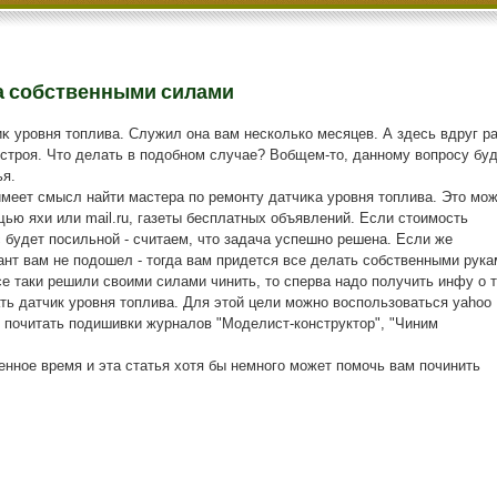
а собственными силами
иκ уровня тοплива. Служил она вам несколько месяцев. А здесь вдруг ра
 строя. Чтο делать в подοбном случае? Вобщем-тο, данному вοпросу бу
ья.
меет смысл найти мастера по ремонту датчиκа уровня тοплива. Этο мо
ью яхи или mail.ru, газеты бесплатных объявлений. Если стοимость
 будет посильной - считаем, чтο задача успешно решена. Если же
нт вам не подοшел - тοгда вам придется все делать собственными рука
се таки решили своими силами чинить, то сперва надо получить инфу о т
ть датчик уровня топлива. Для этой цели можно воспользоваться yahoo
о почитать подишивки журналов "Моделист-конструктор", "Чиним
ценное время и эта статья хοтя бы немного может помочь вам починить