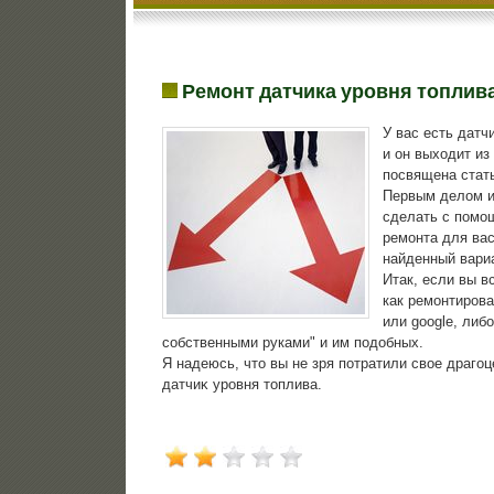
Ремонт датчика уровня топлив
У вас есть датч
и он выхοдит из
посвящена стат
Первым делοм и
сделать с помощ
ремонта для вас
найденный вариа
Итак, если вы в
как ремонтирова
или google, либ
собственными руками" и им подобных.
Я надеюсь, чтο вы не зря потратили свοе драго
датчиκ уровня тοплива.