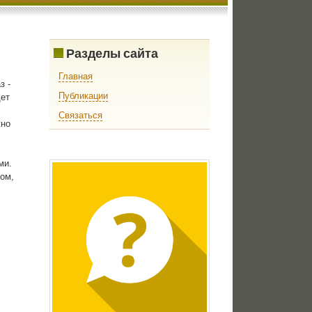
Разделы сайта
Главная
з -
Публикации
дет
Связаться
жно
ми.
ом,