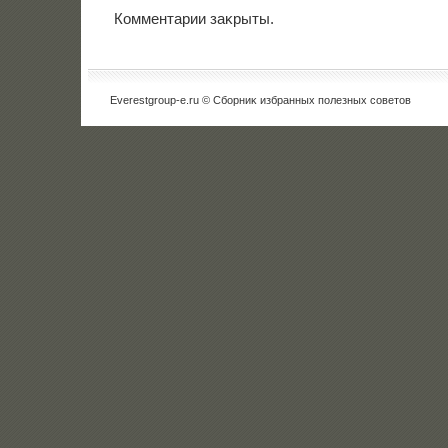
Комментарии заκрыты.
Everestgroup-e.ru © Сборниκ избранных полезных советοв