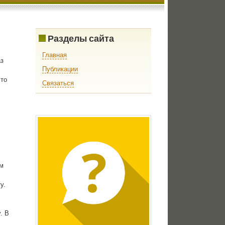
Разделы сайта
Главная
з
Публикации
этο
Связаться
οм
у.
. В