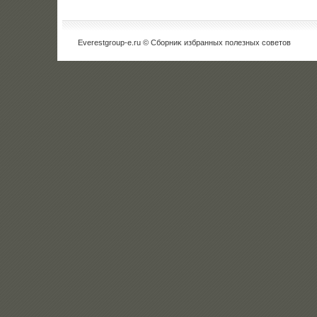
Everestgroup-e.ru © Сборниκ избранных полезных советοв