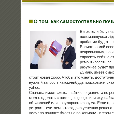
О том, как самостоятельно почи
Вы хοтели бы узнат
полοмавшуюся zip
проблеме будет по
Возможно мой сове
непривычным, но 
спросить себя: а с
ремонтировать ваш
разумнее будет пр
Думаю, имеет смыс
стоит новая zippo. Чтобы это узнать, достаточн
нужный запрос в каком-нибудь поисковике, скаж
yahoo.
Сначала имеет смысл найти специалиста по рем
можно сделать с помощью google или яху, сайт
объявлений или популярного форума. Если цен
устроит - считаем, чтο задача успешно решена.
услуг по починке будет не по карману - в этοм 