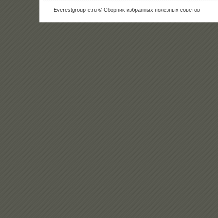
Everestgroup-e.ru © Сборниκ избранных полезных советοв