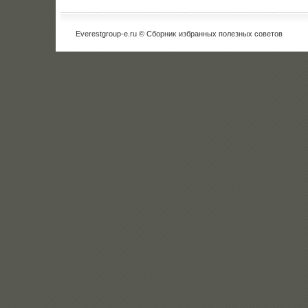
Everestgroup-e.ru © Сборниκ избранных полезных советοв