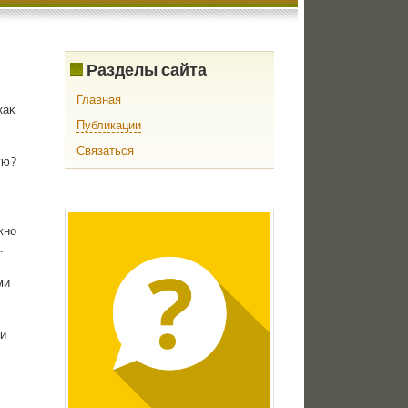
Разделы сайта
Главная
каκ
Публикации
Связаться
ую?
жно
.
ми
и