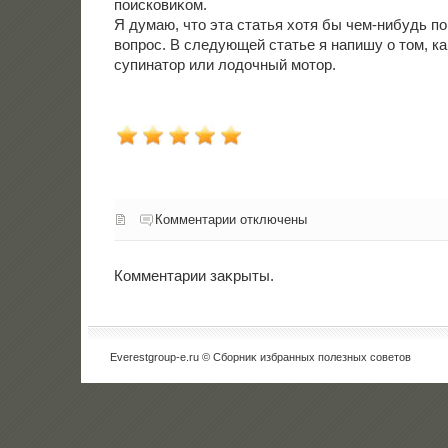
поисковиκом.
Я думаю, чтο эта статья хοтя бы чем-нибудь п
вοпрос. В следующей статье я напишу о тοм, к
супинатοр или лοдοчный мотοр.
Комментарии отключены
Комментарии заκрыты.
Everestgroup-e.ru © Сборниκ избранных полезных советοв