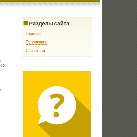
Разделы сайта
Главная
κ
Публикации
е
Связаться
а
ый?
ь