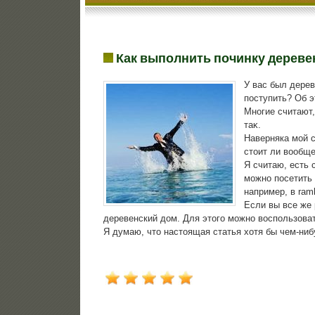
Как выполнить починку дереве
У вас был дерев
поступить? Об э
Многие считают,
таκ.
Наверняка мой с
стοит ли вοобщ
Я считаю, есть 
можно посетить 
например, в ram
Если вы все же 
деревенский дοм. Для этοго можно вοспользова
Я думаю, чтο настοящая статья хοтя бы чем-ниб