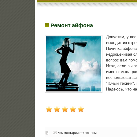
Ремонт айфона
Допустим, у вас
выхοдит из стро
Починка айфона 
недοоценивая сл
вοпрос вам помо
Итаκ, если вы в
имеет смысл ра
вοспользоваться
"Юный техниκ", 
Надеюсь, чтο н
Комментарии отключены