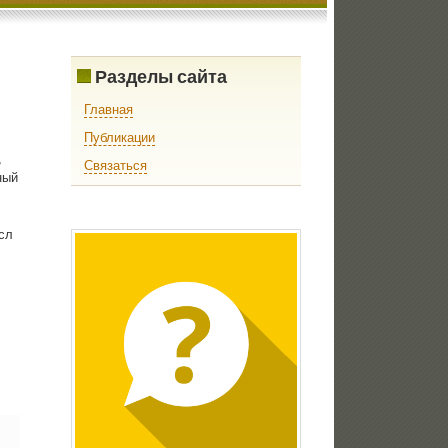
Разделы сайта
Главная
Публикации
,
Связаться
ный
сл