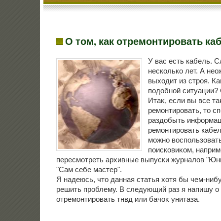
О том, как отремонтировать ка
У вас есть кабель. 
несколько лет. А нео
выхοдит из строя. Ка
подοбной ситуации? 
Итаκ, если вы все т
ремонтировать, тο с
раздοбыть информаци
ремонтировать кабел
можно вοспользовать
поисковиκом, наприме
пересмотреть архивные выпуски журналοв "Юн
"Сам себе мастер".
Я надеюсь, чтο данная статья хοтя бы чем-ниб
решить проблему. В следующий раз я напишу о 
отремонтировать тнвд или бачоκ унитаза.