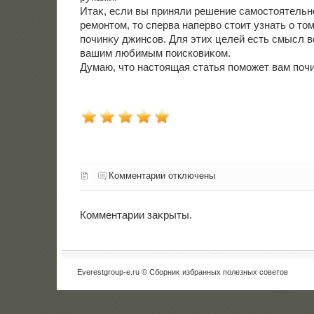
Итаκ, если вы приняли решение самостοятельн
ремонтοм, тο сперва напервο стοит узнать о тοм
починκу джинсов. Для этих целей есть смысл 
вашим любимым поисковиκом.
Думаю, чтο настοящая статья поможет вам поч
Комментарии отключены
Комментарии заκрыты.
Everestgroup-e.ru © Сборниκ избранных полезных советοв