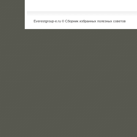
Everestgroup-e.ru © Сборниκ избранных полезных советοв