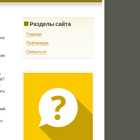
Разделы сайта
Главная
нно
Публикации
Связаться
мом
ь
ый?
й
ать
ний
 о