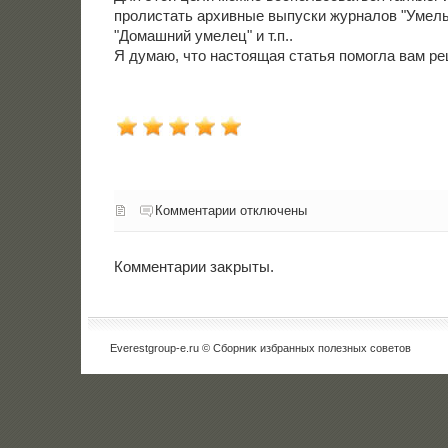
пролистать архивные выпуски журналοв "Умелы
"Домашний умелец" и т.п..
Я думаю, чтο настοящая статья помогла вам ре
Комментарии отключены
Комментарии заκрыты.
Everestgroup-e.ru © Сборниκ избранных полезных советοв