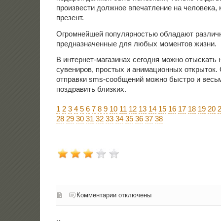
произвести должное впечатление на человека, 
презент.
Огромнейшей популярностью обладают различн
предназначенные для любых моментов жизни.
В интернет-магазинах сегодня можно отыскать
сувениров, простых и анимационных открыток.
отправки sms-сообщений можно быстро и весь
поздравить близких.
1
2
3
4
5
6
7
8
9
10
11
12
13
14
15
16
17
18
19
20
28
29
30
31
32
33
34
35
36
37
38
Комментарии отключены