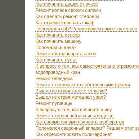
Как починить душку от очков
Ремонт колеса своими силами
Как сделать ремонт степлера
Как отремонтировать шкаф
Поломался usb? Ремонтируем самостоятельно
Как починить сенсор
Как починить машину
Поломалась дача?
Ремонт фотоаппарата canon
Как починить пульт
К вопросу о том, как самостоятельно отремонт
водопроводный кран
Ремонт блендера
Ремонт стеклопакета собственными руками
Вышло из строя колесо коляски?
Вышел из строя мотоцикл урал?
Ремонт пуговицы
К вопросу о том, как починить шину
Ремонт стиральной машины индезит
Как своими силами починить карбюратор
Поломался сварочный аппарат? Решаем этот в
Как отремонтировать поликарбонат