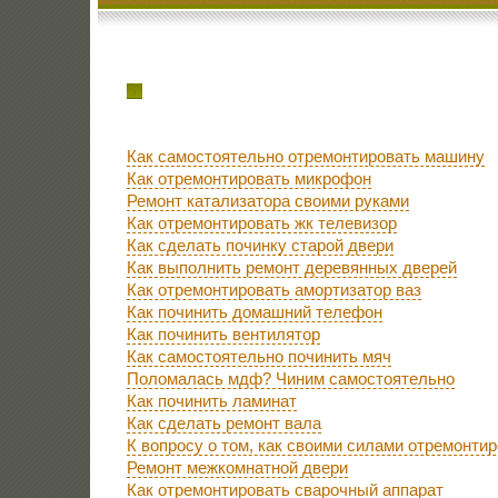
Как самостоятельно отремонтировать машину
Как отремонтировать микрофон
Ремонт катализатора своими руками
Как отремонтировать жк телевизор
Как сделать починку старой двери
Как выполнить ремонт деревянных дверей
Как отремонтировать амортизатор ваз
Как починить домашний телефон
Как починить вентилятор
Как самостоятельно починить мяч
Поломалась мдф? Чиним самостоятельно
Как починить ламинат
Как сделать ремонт вала
К вопросу о том, как своими силами отремонти
Ремонт межкомнатной двери
Как отремонтировать сварочный аппарат