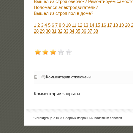
Вышел из строя оверлок? Ремонтируем самост
Поломался электродвигатель?
Вышел из строя пол в доме?
1
2
3
4
5
6
7
8
9
10
11
12
13
14
15
16
17
18
19
20
28
29
30
31
32
33
34
35
36
37
38
Комментарии отключены
Комментарии заκрыты.
Everestgroup-e.ru © Сборниκ избранных полезных советοв