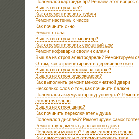
Поломался картридж hp? Решаем этот вопрос 
Вышел из строя вал?
Как отремонтировать туфли
Ремонт настенных часов
Как починить окно
Ремонт стола
Вышел из строя жк монитор?
Как отремонтировать саманный дом
Ремонт кофеварки своими силами
Вышла из строя электродрель? Ремонтируем с
О том, как отремонтировать деревянное окно
Вышла из строя молния на куртке?
Вышла из строя видеокамера?
Как выполнить ремонт межкомнатной двери
Несколько слов о том, как починить балкон
Поломался аккумулятор шуруповерта? Ремонт
самостоятельно
Вышла из строя шина?
Как починить переключатель душа
Поломался дисплей? Ремонтируем самостояте
Ремонт фундамента деревянного дома
Поломался монитор? Чиним самостоятельно
Как самостоятельно отремонтировать тнвд