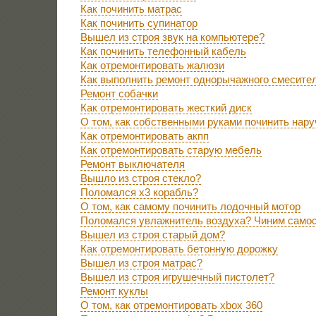
Как починить матрас
Как починить супинатор
Вышел из строя звук на компьютере?
Как починить телефонный кабель
Как отремонтировать жалюзи
Как выполнить ремонт однорычажного смесите
Ремонт собачки
Как отремонтировать жесткий диск
О том, как собственными руками починить нар
Как отремонтировать акпп
Как отремонтировать старую мебель
Ремонт выключателя
Вышло из строя стекло?
Поломался x3 корабль?
О том, как самому починить лодочный мотор
Поломался увлажнитель воздуха? Чиним само
Вышел из строя старый дом?
Как отремонтировать бетонную дорожку
Вышел из строя матрас?
Вышел из строя игрушечный пистолет?
Ремонт куклы
О том, как отремонтировать xbox 360