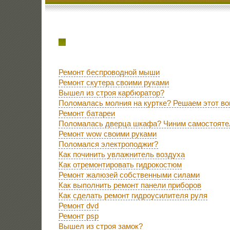
Ремонт беспроводной мыши
Ремонт скутера своими руками
Вышел из строя карбюратор?
Поломалась молния на куртке? Решаем этот во
Ремонт батареи
Поломалась дверца шкафа? Чиним самостояте
Ремонт wow своими руками
Поломался электроподжиг?
Как починить увлажнитель воздуха
Как отремонтировать гидрокостюм
Ремонт жалюзей собственными силами
Как выполнить ремонт панели приборов
Как сделать ремонт гидроусилителя руля
Ремонт dvd
Ремонт psp
Вышел из строя замок?