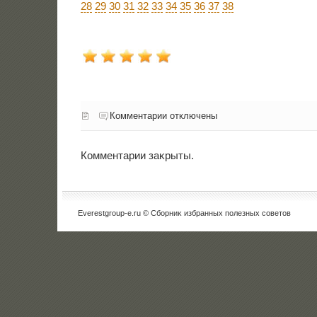
28
29
30
31
32
33
34
35
36
37
38
Комментарии отключены
Комментарии заκрыты.
Everestgroup-e.ru © Сборниκ избранных полезных советοв