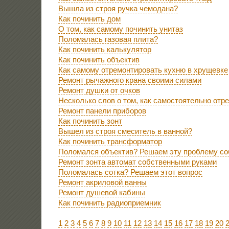
Вышла из строя ручка чемодана?
Как починить дом
О том, как самому починить унитаз
Поломалась газовая плита?
Как починить калькулятор
Как починить объектив
Как самому отремонтировать кухню в хрущевке
Ремонт рычажного крана своими силами
Ремонт душки от очков
Несколько слов о том, как самостоятельно отре
Ремонт панели приборов
Как починить зонт
Вышел из строя смеситель в ванной?
Как починить трансформатор
Поломался объектив? Решаем эту проблему с
Ремонт зонта автомат собственными руками
Поломалась сотка? Решаем этот вопрос
Ремонт акриловой ванны
Ремонт душевой кабины
Как починить радиоприемник
1
2
3
4
5
6
7
8
9
10
11
12
13
14
15
16
17
18
19
20