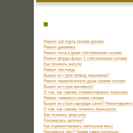
Ремонт usb порта своими руками
Ремонт динамика
Ремонт пола в доме собственными силами
Ремонт форда фокус 2 собственными силами
Как починить жигули
Ремонт лестницы
Вышел из строя провод наушников?
Ремонт переключателя душа своими силами
Вышел из строя манометр?
О том, как самому отремонтировать покрышку
Ремонт ламината своими силами
Вышел из строя картридж canon? Ремонтируем 
О том, как самому починить бензонасос
Как починить форсунку
Поломалась цепочка?
Как отремонтировать напольные весы
Поломался тент? Чиним самостоятельно