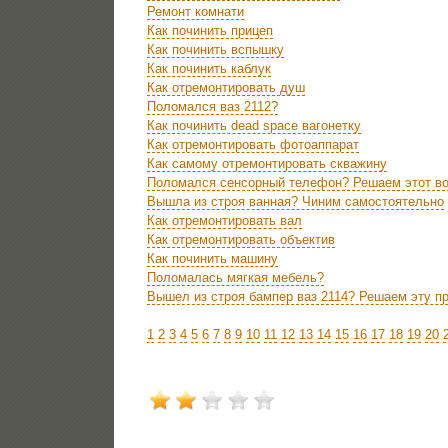
Ремонт комнати
Как починить прицеп
Как починить вспышку
Как починить каблук
Как отремонтировать душ
Поломался ваз 2112?
Как починить dead space вагонетку
Как отремонтировать фотоаппарат
Как самому отремонтировать скважину
Поломался сенсорный телефон? Решаем этот во
Вышла из строя ванная? Чиним самостоятельно
Как отремонтировать вал
Как отремонтировать объектив
Как починить машину
Поломалась мягкая мебель?
Вышел из строя бампер ваз 2114? Решаем эту п
1
2
3
4
5
6
7
8
9
10
11
12
13
14
15
16
17
18
19
20