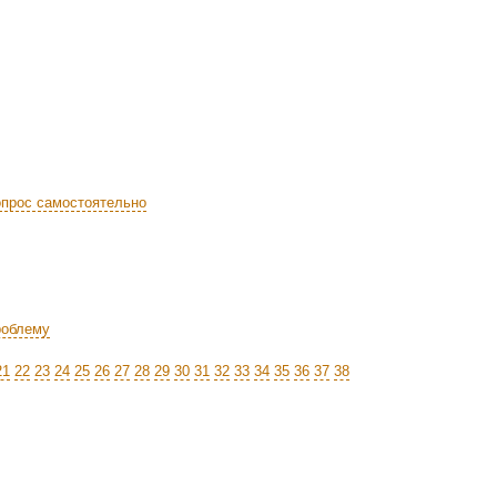
прос самостоятельно
роблему
21
22
23
24
25
26
27
28
29
30
31
32
33
34
35
36
37
38