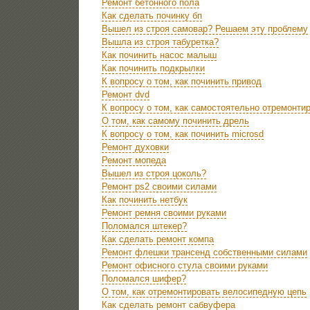
Ремонт бетонного пола
Как сделать починку бп
Вышел из строя самовар? Решаем эту проблему
Вышла из строя табуретка?
Как починить насос малыш
Как починить подкрылки
К вопросу о том, как починить привод
Ремонт dvd
К вопросу о том, как самостоятельно отремонти
О том, как самому починить дрель
К вопросу о том, как починить microsd
Ремонт духовки
Ремонт мопеда
Вышел из строя цоколь?
Ремонт ps2 своими силами
Как починить нетбук
Ремонт ремня своими руками
Поломался штекер?
Как сделать ремонт компа
Ремонт флешки трансенд собственными силами
Ремонт офисного стула своими руками
Поломался шифер?
О том, как отремонтировать велосипедную цепь
Как сделать ремонт сабвуфера