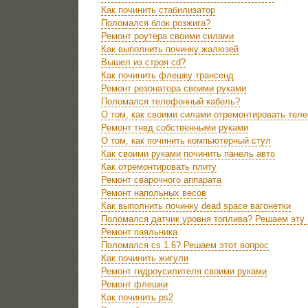
Как починить стабилизатор
Поломался блок розжига?
Ремонт роутера своими силами
Как выполнить починку жалюзей
Вышел из строя cd?
Как починить флешку трансенд
Ремонт резонатора своими руками
Поломался телефонный кабель?
О том, как своими силами отремонтировать тел
Ремонт тнвд собственными руками
О том, как починить компьютерный стул
Как своими руками починить панель авто
Как отремонтировать плиту
Ремонт сварочного аппарата
Ремонт напольных весов
Как выполнить починку dead space вагонетки
Поломался датчик уровня топлива? Решаем эту
Ремонт паяльника
Поломался cs 1.6? Решаем этот вопрос
Как починить жигули
Ремонт гидроусилителя своими руками
Ремонт флешки
Как починить ps2